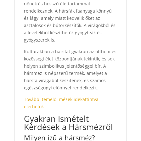
nőnek és hosszú élettartammal
rendelkeznek. A hársfák faanyaga könnyű
és lágy, amely miatt kedvelik őket az
asztalosok és bútorkészítők. A virágokból és
a levelekből készíthetők gyógyteák és
gyógyszerek is.
Kultúrákban a hársfát gyakran az otthoni és
közösségi élet központjának tekintik, és sok
helyen szimbolikus jelentőséggel bír. A
hársméz is népszerű termék, amelyet a
hársfa virágából készítenek, és számos
egészségügyi előnnyel rendelkezik.
További temelői mézek idekattintva
elérhetők
Gyakran Ismételt
Kérdések a Hársmézről
Milyen ízű a hársméz?