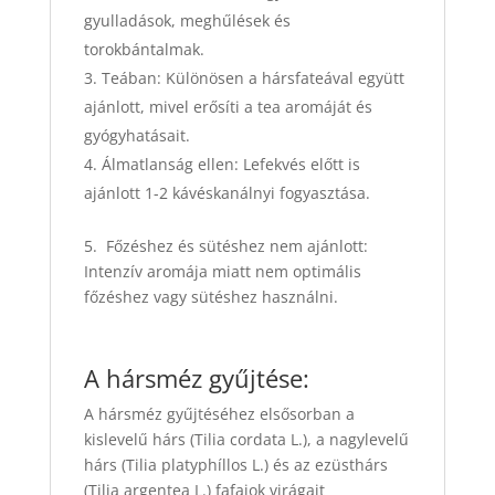
gyulladások, meghűlések és
torokbántalmak.
Teában: Különösen a hársfateával együtt
ajánlott, mivel erősíti a tea aromáját és
gyógyhatásait.
Álmatlanság ellen: Lefekvés előtt is
ajánlott 1-2 kávéskanálnyi fogyasztása.
5. Főzéshez és sütéshez nem ajánlott:
Intenzív aromája miatt nem optimális
főzéshez vagy sütéshez használni.
A hársméz gyűjtése:
A hársméz gyűjtéséhez elsősorban a
kislevelű hárs (Tilia cordata L.), a nagylevelű
hárs (Tilia platyphíllos L.) és az ezüsthárs
(Tilia argentea L.) fafajok virágait