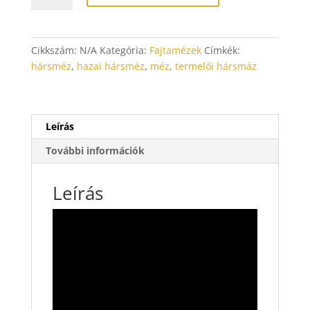
Cikkszám:
N/A
Kategória:
Fajtamézek
Címkék:
hársméz
,
hazai hársméz
,
méz
,
termelői hársmáz
Leírás
További információk
Leírás