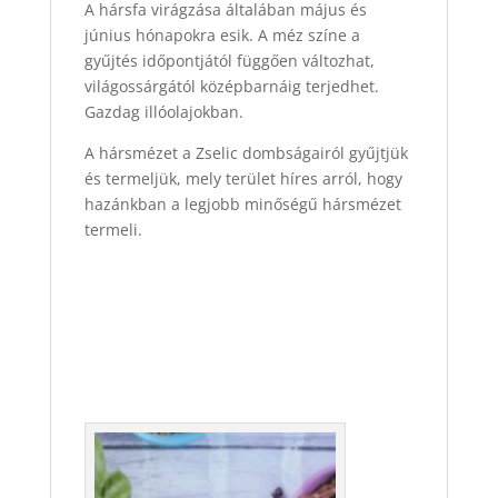
A hársfa virágzása általában május és
június hónapokra esik. A méz színe a
gyűjtés időpontjától függően változhat,
világossárgától középbarnáig terjedhet.
Gazdag illóolajokban.
A hársmézet a Zselic dombságairól gyűjtjük
és termeljük, mely terület híres arról, hogy
hazánkban a legjobb minőségű hársmézet
termeli.