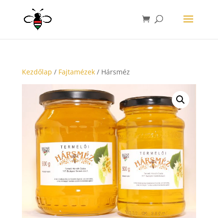
Kezdőlap
/
Fajtamézek
/ Hársméz