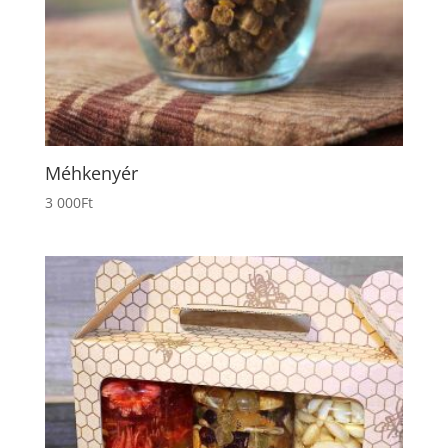
Méhkenyér
3 000
Ft