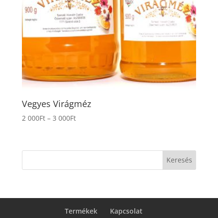
Vegyes Virágméz
Ártartomány:
2 000
Ft
–
3 000
Ft
2
000Ft
-
Keresés
3
000Ft
Termékek
Kapcsolat