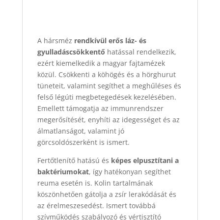
A hársméz
rendkívül erős láz- és
gyulladáscsökkentő
hatással rendelkezik,
ezért kiemelkedik a magyar fajtamézek
közül. Csökkenti a köhögés és a hörghurut
tüneteit, valamint segíthet a meghűléses és
felső légúti megbetegedések kezelésében.
Emellett támogatja az immunrendszer
megerősítését, enyhíti az idegességet és az
álmatlanságot, valamint jó
görcsoldószerként is ismert.
Fertőtlenítő hatású és
képes elpusztítani a
baktériumokat
, így hatékonyan segíthet
reuma esetén is. Kolin tartalmának
köszönhetően gátolja a zsír lerakódását és
az érelmeszesedést. Ismert továbbá
szívműködés szabályozó és vértisztító