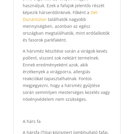
használjuk. Ezek a fafajok jelentős részét
képezik hárserdőinknek. Főként a
Dél-
Dunántúlon
találhatók nagyobb
mennyiségben, azonban az egész
országban megtalálhatók, mint erdőalkotók
és fasorok parkfaként.
A hársméz készítése során a virágok kevés
pollent, viszont sok nektárt termelnek.
Ennek eredményeként azok, akik
érzékenyek a virágporra, allergiás
reakciókat tapasztalhatnak. Fontos
megjegyezni, hogy a hársméz gyűjtése
során semmilyen mesterséges kezelés vagy
növényvédelem nem szükséges.
A hárs fa
A hársfa (Tilia) közismert lombhullató fafaj,