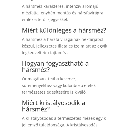
A hársméz karakteres, intenzív aromájú
mézfajta, enyhén mentás és hársfavirágra
emlékeztető ízjegyekkel.
Miért különleges a hársméz?
A hársméz a hársfa virágainak nektárjából
készül, jellegzetes illata és íze miatt az egyik
legkedveltebb fajtaméz.
Hogyan fogyasztható a
hársméz?
Önmagában, teába keverve,
süteményekhez vagy különböző ételek
természetes édesítésére is kiváló.
Miért kristályosodik a
hársméz?
A kristályosodás a természetes mézek egyik
jellemző tulajdonsága. A kristályosodás