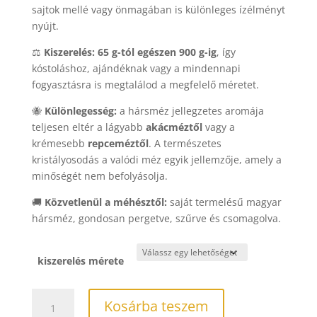
sajtok mellé vagy önmagában is különleges ízélményt
nyújt.
⚖️
Kiszerelés:
65 g-tól egészen 900 g-ig
, így
kóstoláshoz, ajándéknak vagy a mindennapi
fogyasztásra is megtalálod a megfelelő méretet.
🐝
Különlegesség:
a hársméz jellegzetes aromája
teljesen eltér a lágyabb
akácméztől
vagy a
krémesebb
repceméztől
. A természetes
kristályosodás a valódi méz egyik jellemzője, amely a
minőségét nem befolyásolja.
🚚
Közvetlenül a méhésztől:
saját termelésű magyar
hársméz, gondosan pergetve, szűrve és csomagolva.
kiszerelés mérete
Hársméz
Kosárba teszem
mennyiség