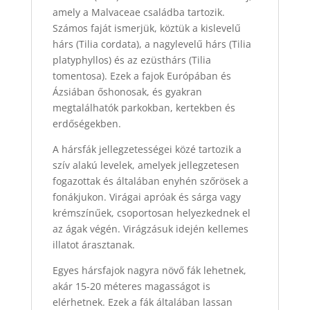
amely a Malvaceae családba tartozik.
Számos faját ismerjük, köztük a kislevelű
hárs (Tilia cordata), a nagylevelű hárs (Tilia
platyphyllos) és az ezüsthárs (Tilia
tomentosa). Ezek a fajok Európában és
Ázsiában őshonosak, és gyakran
megtalálhatók parkokban, kertekben és
erdőségekben.
A hársfák jellegzetességei közé tartozik a
szív alakú levelek, amelyek jellegzetesen
fogazottak és általában enyhén szőrösek a
fonákjukon. Virágai apróak és sárga vagy
krémszínűek, csoportosan helyezkednek el
az ágak végén. Virágzásuk idején kellemes
illatot árasztanak.
Egyes hársfajok nagyra növő fák lehetnek,
akár 15-20 méteres magasságot is
elérhetnek. Ezek a fák általában lassan