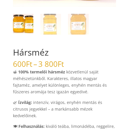
Hársméz
Ártartomány:
600
Ft
–
3 800
Ft
600Ft
🍯
100% termelői hársméz
közvetlenül saját
-
méhészetünkből. Karakteres, illatos magyar
3
fajtaméz, amelyet különleges, enyhén mentás és
800Ft
fűszeres aromája tesz igazán egyedivé.
🌿
Ízvilág:
intenzív, virágos, enyhén mentás és
citrusos jegyekkel – a markánsabb mézek
kedvelőinek.
🍽️
Felhasználás:
kiváló teába, limonádéba, reggelire,