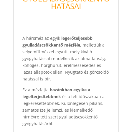
HATÁSAI
A hársméz az egyik
legerőteljesebb
gyulladáscsökkentő mézféle
, mellettük a
selyemfűmézzel együtt, mely kiváló
gyógyhatással rendelkezik az álmatlanság,
köhögés, hörghurut, érelmeszesedés és
lázas állapotok ellen. Nyugtató és görcsoldó
hatással is bír.
Ez a mézfajta
hazánkban egyike a
legelterjedtebbnek
és a téli időszakban a
legkeresettebbnek. Különlegesen pikáns,
zamatos íze jellemzi, és kiemelkedő
hírnévre tett szert gyulladáscsökkentő
gyógyhatásáról.