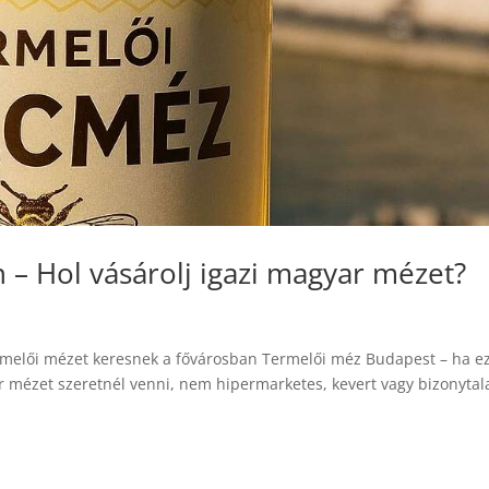
– Hol vásárolj igazi magyar mézet?
ermelői mézet keresnek a fővárosban Termelői méz Budapest – ha e
ar mézet szeretnél venni, nem hipermarketes, kevert vagy bizonytal