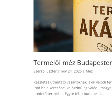
Termelői méz Budapesten 
Szerző:
Eszter
|
nov 24, 2025
|
Méz
Részletes útmutató vásárlóknak, akik valódi t
írod be a keresőbe, valószínűleg valódi, magy
eredetű terméket. Egyre több budapesti...