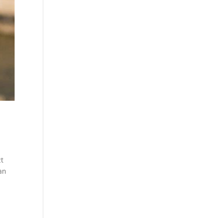
zt
an