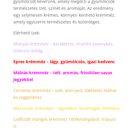
gyümölcsöt keverünk, amely megőrzi a gyümölcsök
természetes ízét, színét és aromáját. Az eredmény
egy selymesen krémes, könnyen kenhető krémméz,
amely egyszerre természetes és különleges.
Elérhető ízek:
Áfonyás krémméz – karakteres, enyhén savanykás,
intenzív ízvilág
Epres krémméz – lágy, gyümölcsös, igazi kedvenc
Málnás krémméz – telt, aromás, frissítően savas
jegyekkel
Citromos krémméz – üde, könnyed, tökéletes teához
és reggelikhez
Maracujás krémméz – egzotikus, különleges ízélmény
Liofilizált mangós krémméz 100%mangóból, trópusi
íz