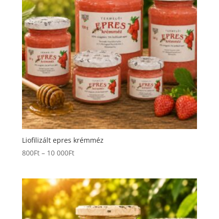
Liofilizált epres krémméz
Ártartomány:
800
Ft
–
10 000
Ft
800Ft
-
10
000Ft