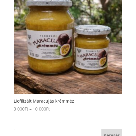
000Ft
Liofilizált Maracujás krémméz
Ártartomány:
3 000
Ft
–
10 000
Ft
3
000Ft
-
Keresés