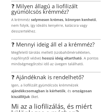
❓ Milyen állagú a liofilizált
gyümölcsös krémméz?
A krémméz
selymesen krémes, könnyen kenhető
,
nem folyik, így ideális kenyérre, kalácsra vagy
desszertekhez.
❓ Mennyi ideig áll el a krémméz?
Megfelelő tárolás mellett (szobahőmérsékleten,
napfénytől védve)
hosszú ideig eltartható
. A pontos
minőségmegőrzési idő az üvegen található.
❓ Ajándéknak is rendelhető?
Igen, a liofilizált gyümölcsös krémmézek
ajándékcsomagban is kérhetők
, és
országosan
kiszállítjuk
őket.
Mi az a liofilizálás, és miért