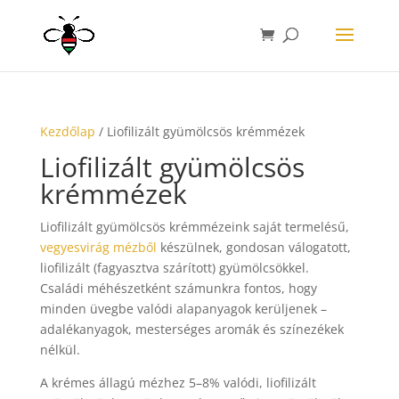
Kezdőlap
/ Liofilizált gyümölcsös krémmézek
Liofilizált gyümölcsös
krémmézek
Liofilizált gyümölcsös krémmézeink saját termelésű,
vegyesvirág mézből
készülnek, gondosan válogatott,
liofilizált (fagyasztva szárított) gyümölcsökkel.
Családi méhészetként számunkra fontos, hogy
minden üvegbe valódi alapanyagok kerüljenek –
adalékanyagok, mesterséges aromák és színezékek
nélkül.
A krémes állagú mézhez 5–8% valódi, liofilizált