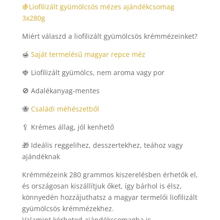
🍇Liofilizált gyümölcsös mézes ajándékcsomag
3x280g
Miért válaszd a liofilizált gyümölcsös krémmézeinket?
🍯
Saját termelésű magyar repce méz
🍓 Liofilizált gyümölcs, nem aroma vagy por
🚫 Adalékanyag-mentes
🐝
Családi méhészetből
🥄 Krémes állag, jól kenhető
🎁 Ideális reggelihez, desszertekhez, teához vagy
ajándéknak
Krémmézeink 280 grammos kiszerelésben érhetők el,
és országosan kiszállítjuk őket, így bárhol is élsz,
könnyedén hozzájuthatsz a magyar termelői liofilizált
gyümölcsös krémmézekhez.
Valamint kérheted ajándékcsomagba is.