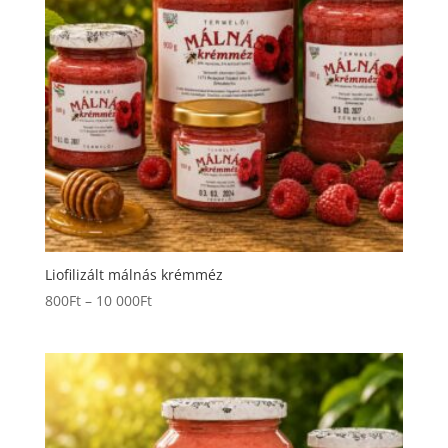
Liofilizált málnás krémméz
Ártartomány:
800
Ft
–
10 000
Ft
800Ft
-
10
000Ft