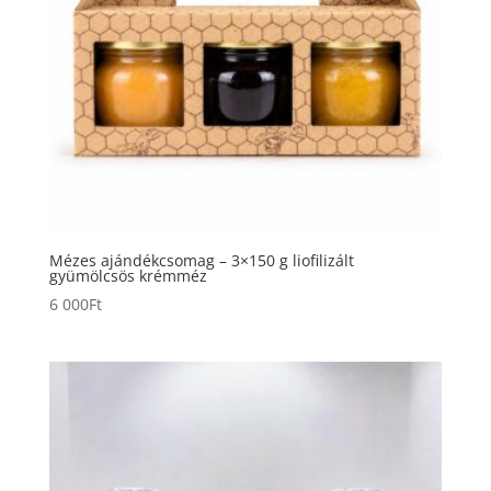
Mézes ajándékcsomag – 3×150 g liofilizált
gyümölcsös krémméz
6 000
Ft