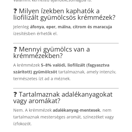
❓ Milyen ízekben kaphatók a
liofilizált gyümölcsös krémmézek?
Jelenleg
áfonya, eper, málna, citrom és maracuja
ízesítésben érhetők el.
❓ Mennyi gyümölcs van a
krémmézekben?
A krémmézek
5–8% valódi, liofilizált (fagyasztva
szárított) gyümölcsöt
tartalmaznak, amely intenzív,
természetes ízt ad a méznek.
❓ Tartalmaznak adalékanyagokat
vagy aromákat?
Nem. A krémmézek
adalékanyag-mentesek
, nem
tartalmaznak mesterséges aromát, színezéket vagy
ízfokozót.