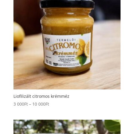
Liofilizált citromos krémméz
Ártartomány:
3 000
Ft
–
10 000
Ft
3
000Ft
-
10