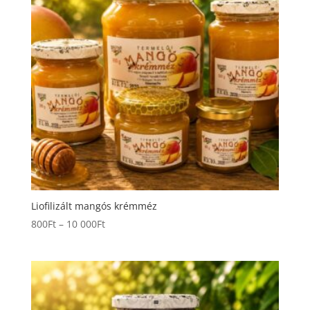
Liofilizált mangós krémméz
Ártartomány:
800
Ft
–
10 000
Ft
800Ft
-
10
000Ft