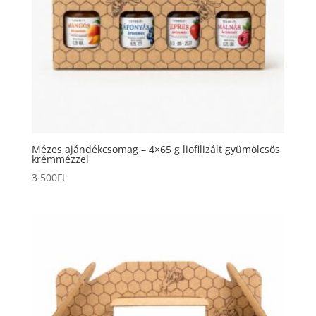
Mézes ajándékcsomag – 4×65 g liofilizált gyümölcsös
krémmézzel
3 500
Ft