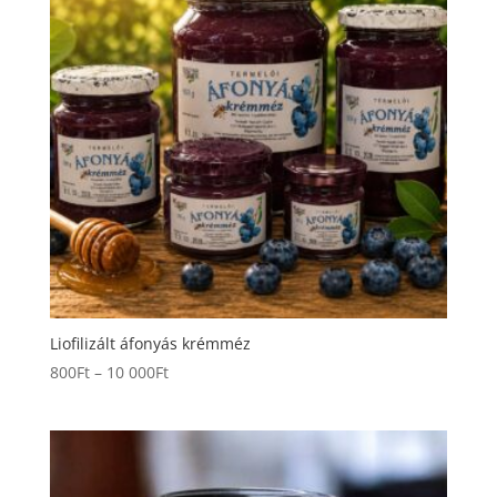
Liofilizált áfonyás krémméz
Ártartomány:
800
Ft
–
10 000
Ft
800Ft
-
10
000Ft