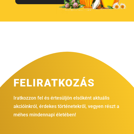
FELIRATKOZÁS
Iratkozzon fel és értesüljön elsőként aktuális
akcióinkról, érdekes történetekről, vegyen részt a
méhes mindennapi életében!