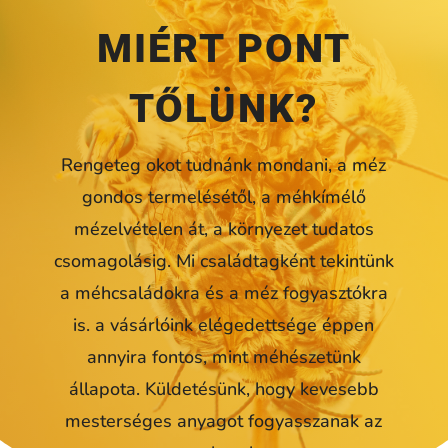
MIÉRT PONT
TŐLÜNK?
Rengeteg okot tudnánk mondani, a méz
gondos termelésétől, a méhkímélő
mézelvételen át, a környezet tudatos
csomagolásig. Mi családtagként tekintünk
a méhcsaládokra és a méz fogyasztókra
is. a vásárlóink elégedettsége éppen
annyira fontos, mint méhészetünk
állapota. Küldetésünk, hogy kevesebb
mesterséges anyagot fogyasszanak az