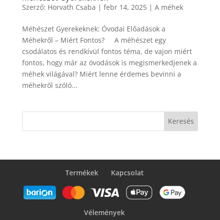
Szerző:
Horvath Csaba
|
febr 14, 2025
|
A méhek
Méhészet Gyerekeknek: Óvodai Előadások a
Méhekről – Miért Fontos? A méhészet egy
csodálatos és rendkívül fontos téma, de vajon miért
fontos, hogy már az óvodások is megismerkedjenek a
méhek világával? Miért lenne érdemes bevinni a
méhekről szóló...
Keresés
Termékek
Kapcsolat
Vélemények