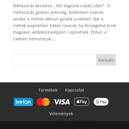
Méhszúrás kezelése – Mit tegyünk csípés után? A
méhszúrás gyakori jelenség, különösen nyáron,
amikor a méhek aktívan gyűjtik a nektárt. Bár a
méhek alapvetően békés rovarok, ha fenyegetve érzik
magukat, védekezésképpen csíphetnek. Ebben a
cikkben bemutatjuk,...
Keresés
Termékek
Kapcsolat
Vélemények