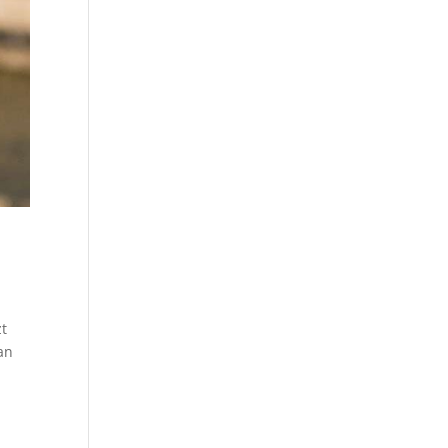
zt
an