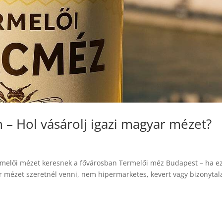
– Hol vásárolj igazi magyar mézet?
ermelői mézet keresnek a fővárosban Termelői méz Budapest – ha e
ar mézet szeretnél venni, nem hipermarketes, kevert vagy bizonytal