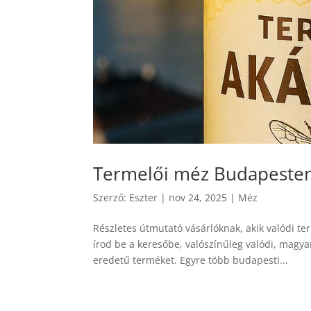
Termelői méz Budapesten 
Szerző:
Eszter
|
nov 24, 2025
|
Méz
Részletes útmutató vásárlóknak, akik valódi t
írod be a keresőbe, valószínűleg valódi, magy
eredetű terméket. Egyre több budapesti...