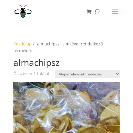
Kezdőlap
/ “almachipsz” címkével rendelkező
termékek
almachipsz
Összesen 1 találat