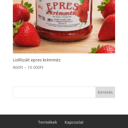
Liofilizált epres krémméz
Ártartomány:
800
Ft
–
10 000
Ft
800Ft
-
10
Keresés
000Ft
Termékek
Kapcsolat