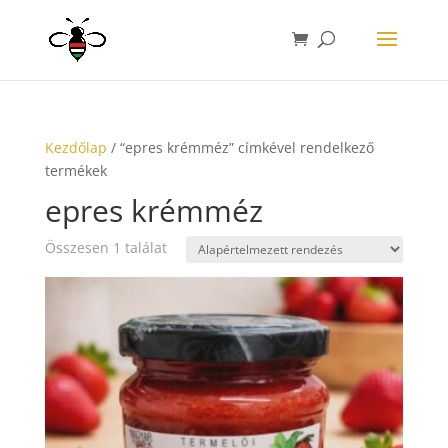
Kezdőlap
/ “epres krémméz” címkével rendelkező
termékek
epres krémméz
Összesen 1 találat