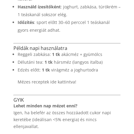
Használd ízesítőként
: joghurt, zabkása, túrókrém –
1 teáskanál sokszor elég.
Időzítés
: sport előtt 30–60 perccel 1 teáskanál
gyors energiát adhat.
Példák napi használatra
Reggeli zabkása:
1 tk
akácméz + gyümölcs
Délutáni tea:
1 tk
hársméz (langyos italba)
Edzés előtt:
1 tk
virágméz a joghurtodra
Mézes receptek ide kattintva!
GYIK
Lehet minden nap mézet enni?
Igen, ha belefér az összes hozzáadott cukor napi
keretébe (ideálisan <5% energia) és nincs
ellenjavallat.