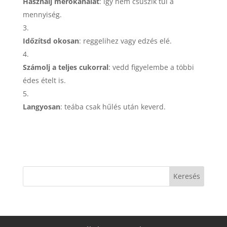
Használj mérőkanalat
: így nem csúszik túl a
mennyiség.
Időzítsd okosan
: reggelihez vagy edzés elé.
Számolj a teljes cukorral
: vedd figyelembe a többi
édes ételt is.
Langyosan
: teába csak hűlés után keverd.
Keresés