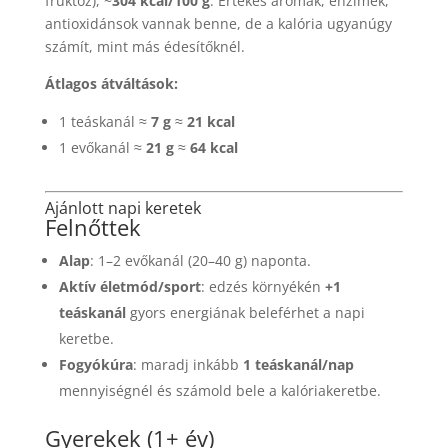
fruktóz), ~
304 kcal/100 g
. Értékes aromák, enzimek,
antioxidánsok vannak benne, de a kalória ugyanúgy
számít, mint más édesítőknél.
Átlagos átváltások:
1 teáskanál ≈
7 g
≈
21 kcal
1 evőkanál ≈
21 g
≈
64 kcal
Ajánlott napi keretek
Felnőttek
Alap
: 1–2 evőkanál (20–40 g) naponta.
Aktív életmód/sport
: edzés környékén
+1
teáskanál
gyors energiának beleférhet a napi
keretbe.
Fogyókúra
: maradj inkább
1 teáskanál/nap
mennyiségnél és számold bele a kalóriakeretbe.
Gyerekek (1+ év)