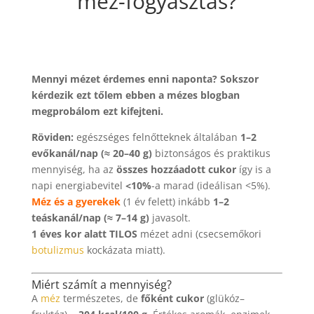
méz-fogyasztás?
Mennyi mézet érdemes enni naponta? Sokszor
kérdezik ezt tőlem ebben a mézes blogban
megprobálom ezt kifejteni.
Röviden:
egészséges felnőtteknek általában
1–2
evőkanál/nap (≈ 20–40 g)
biztonságos és praktikus
mennyiség, ha az
összes hozzáadott cukor
így is a
napi energiabevitel
<10%
-a marad (ideálisan <5%).
Méz és a gyerekek
(1 év felett) inkább
1–2
teáskanál/nap (≈ 7–14 g)
javasolt.
1 éves kor alatt TILOS
mézet adni (csecsemőkori
botulizmus
kockázata miatt).
Miért számít a mennyiség?
A
méz
természetes, de
főként cukor
(glükóz–