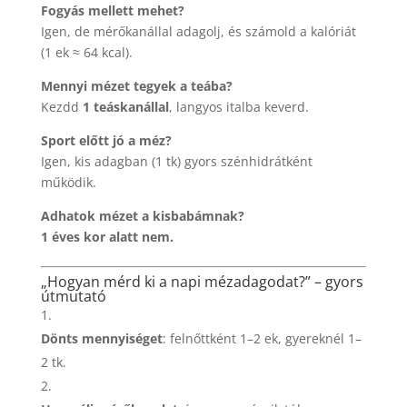
Fogyás mellett mehet?
Igen, de mérőkanállal adagolj, és számold a kalóriát
(1 ek ≈ 64 kcal).
Mennyi mézet tegyek a teába?
Kezdd
1 teáskanállal
, langyos italba keverd.
Sport előtt jó a méz?
Igen, kis adagban (1 tk) gyors szénhidrátként
működik.
Adhatok mézet a kisbabámnak?
1 éves kor alatt nem.
„Hogyan mérd ki a napi mézadagodat?” – gyors
útmutató
Dönts mennyiséget
: felnőttként 1–2 ek, gyereknél 1–
2 tk.