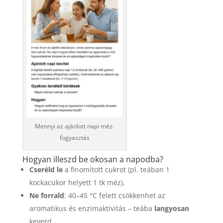
Mennyi az ajánlott napi méz-
fogyasztás
Hogyan illeszd be okosan a napodba?
Cseréld le
a finomított cukrot (pl. teában 1
kockacukor helyett 1 tk méz).
Ne forrald
: 40–45 °C felett csökkenhet az
aromatikus és enzimaktivitás – teába
langyosan
keverd.