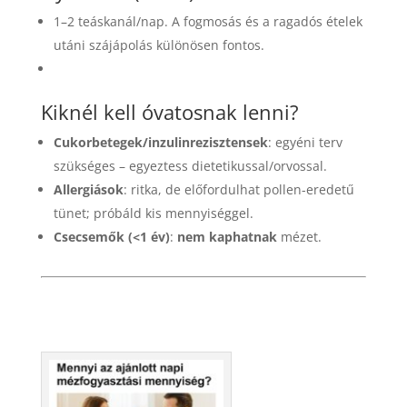
1–2 teáskanál/nap. A fogmosás és a ragadós ételek
utáni szájápolás különösen fontos.
Kiknél kell óvatosnak lenni?
Cukorbetegek/inzulinrezisztensek
: egyéni terv
szükséges – egyeztess dietetikussal/orvossal.
Allergiások
: ritka, de előfordulhat pollen-eredetű
tünet; próbáld kis mennyiséggel.
Csecsemők (<1 év)
:
nem kaphatnak
mézet.