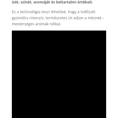
ízét, színét, aromáját és beltartalmi értékeit.
Ez a technológia teszi lehetővé, hogy a liofilizált
gyümölcs intenzív, természetes ízt adjon a méznek –
mesterséges aromák nélkül.