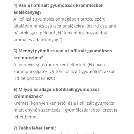
4) Van a liofilizált gyümölcsös krémmézben
adalékanyag?
A liofilizált gyümölcs önmagában tartós, ezért
általában nincs szükség adalékokra. (Itt írd azt, ami
nálatok igaz: például „Nálunk nincs hozzáadott
aroma és adalékanyag.”)
5) Mennyi gyümölcs van a liofilizált gyümölcsös
krémmézben?
A mennyiség termékenként eltérhet. (Ha fixen
kommunikáljátok: „5–8% liofilizált gyümölcs”, akkor
írd be pontosan ezt.)
6) Milyen az állaga a liofilizált gyümölcsös
krémméznek?
Krémes, könnyen kenhető, és a liofilizált gyümölcs
miatt enyhén szemcsés, „gyümölcsdarabos” érzet is
lehet benne.
7) Teába lehet tenni?