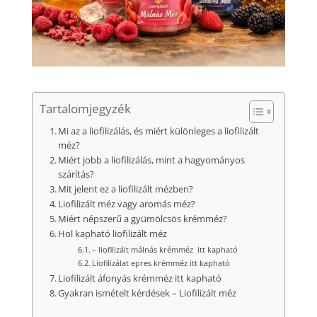
Tartalomjegyzék
Mi az a liofilizálás, és miért különleges a liofilizált
méz?
Miért jobb a liofilizálás, mint a hagyományos
szárítás?
Mit jelent ez a liofilizált mézben?
Liofilizált méz vagy aromás méz?
Miért népszerű a gyümölcsös krémméz?
Hol kapható liofilizált méz
– liofilizált málnás krémméz itt kapható
Liofilizálat epres krémméz itt kapható
Liofilizált áfonyás krémméz itt kapható
Gyakran ismételt kérdések – Liofilizált méz