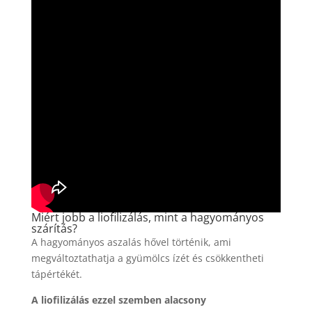
Miért jobb a liofilizálás, mint a hagyományos
szárítás?
A hagyományos aszalás hővel történik, ami
megváltoztathatja a gyümölcs ízét és csökkentheti
tápértékét.
A liofilizálás ezzel szemben alacsony