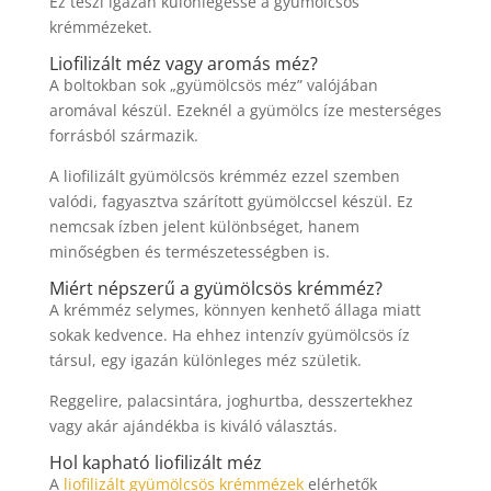
Ez teszi igazán különlegessé a gyümölcsös
krémmézeket.
Liofilizált méz vagy aromás méz?
A boltokban sok „gyümölcsös méz” valójában
aromával készül. Ezeknél a gyümölcs íze mesterséges
forrásból származik.
A liofilizált gyümölcsös krémméz ezzel szemben
valódi, fagyasztva szárított gyümölccsel készül. Ez
nemcsak ízben jelent különbséget, hanem
minőségben és természetességben is.
Miért népszerű a gyümölcsös krémméz?
A krémméz selymes, könnyen kenhető állaga miatt
sokak kedvence. Ha ehhez intenzív gyümölcsös íz
társul, egy igazán különleges méz születik.
Reggelire, palacsintára, joghurtba, desszertekhez
vagy akár ajándékba is kiváló választás.
Hol kapható liofilizált méz
A
liofilizált gyümölcsös krémmézek
elérhetők