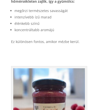
hőmérsékleten zajlik, így a gyümölcs:
megőrzi természetes savasságát
intenzívebb ízű marad
élénkebb színű
koncentráltabb aromájú
Ez különösen fontos, amikor mézbe kerül.