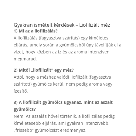
Gyakran ismételt kérdések – Liofilizált méz
1) Mi az a liofilizálás?
A liofilizálás (fagyasztva szárítás) egy kíméletes
eljárás, amely során a gyümölcsből úgy távolítják el a
vizet, hogy közben az íz és az aroma intenzíven
megmarad.
2) Mitől „liofilizált” egy méz?
Attól, hogy a mézhez valódi liofilizált (fagyasztva
szárított) gyümölcs kerül, nem pedig aroma vagy
ízesítő.
3) A liofilizált gyümölcs ugyanaz, mint az aszalt
gyümölcs?
Nem. Az aszalás hővel történik, a liofilizálás pedig
kíméletesebb eljárás, ami gyakran intenzívebb,
„frissebb” gyümölcsízt eredményez.