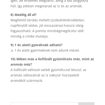
Igen, de érdemes megvárni, amíg a tea langyosra
hűl, így jobban megmarad az íz és az aromák.
8) Meddig áll el?
Megfelelő tárolás mellett (szobahőmérsékleten,
napfénytől védve, jól visszazárva) hosszú ideig
fogyasztható. A pontos minőségmegőrzési időt
mindig a címke mutatja.
9) 1 év alatti gyereknek adható?
⚠️ 1 év alatti gyermeknek nem adunk mézet.
10) Miben más a liofilizált gyümölcsös méz, mint az
aromás méz?
A liofilizált változat valódi gyümölccsel készül, az
aromás változatnál az íz sokszor hozzáadott
aromából származik.