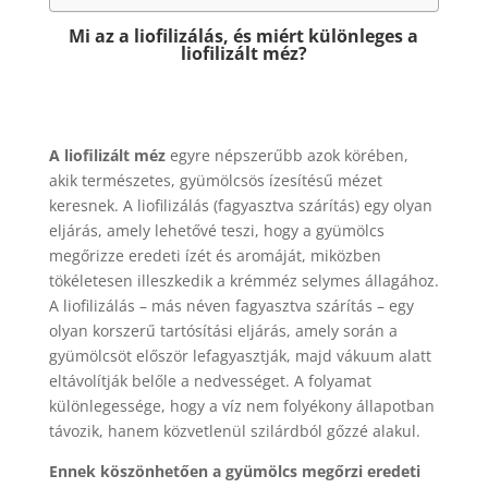
Mi az a liofilizálás, és miért különleges a
liofilizált méz?
A liofilizált méz
egyre népszerűbb azok körében,
akik természetes, gyümölcsös ízesítésű mézet
keresnek. A liofilizálás (fagyasztva szárítás) egy olyan
eljárás, amely lehetővé teszi, hogy a gyümölcs
megőrizze eredeti ízét és aromáját, miközben
tökéletesen illeszkedik a krémméz selymes állagához.
A liofilizálás – más néven fagyasztva szárítás – egy
olyan korszerű tartósítási eljárás, amely során a
gyümölcsöt először lefagyasztják, majd vákuum alatt
eltávolítják belőle a nedvességet. A folyamat
különlegessége, hogy a víz nem folyékony állapotban
távozik, hanem közvetlenül szilárdból gőzzé alakul.
Ennek köszönhetően a gyümölcs megőrzi eredeti