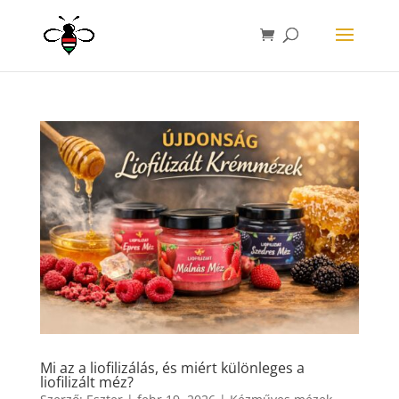
Mi az a liofilizálás, és miért különleges a
liofilizált méz?