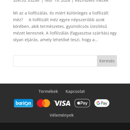
Szerző:
Eszter
|
febr 19, 2026
|
Kézműves mézek
Mi az a liofilizálás, és miért különleges a liofilizált
méz? A liofilizált méz egyre népszerűbb azok
körében, akik természetes, gyümölcsös ízesítésű
mézet keresnek. A liofilizálás (fagyasztva szárítás) egy
olyan eljárás, amely lehetővé teszi, hogy a...
Keresés
Termékek
Kapcsolat
Vélemények