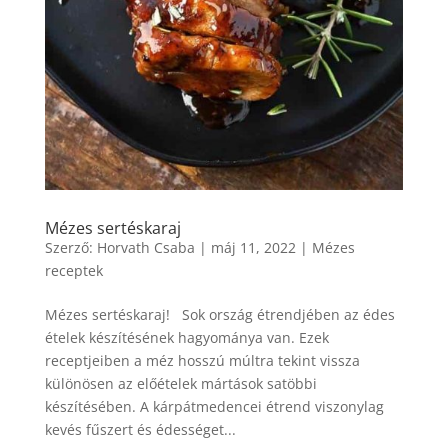
Mézes sertéskaraj
Szerző:
Horvath Csaba
|
máj 11, 2022
|
Mézes
receptek
Mézes sertéskaraj! Sok ország étrendjében az édes
ételek készítésének hagyománya van. Ezek
receptjeiben a méz hosszú múltra tekint vissza
különösen az előételek mártások satöbbi
készítésében. A kárpátmedencei étrend viszonylag
kevés fűszert és édességet...