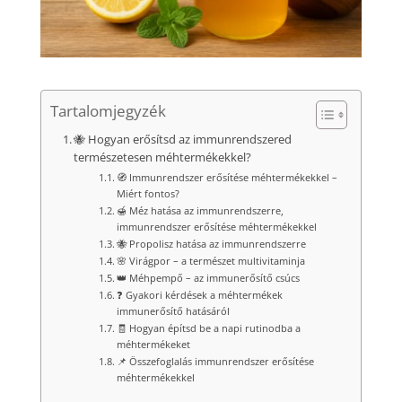
Tartalomjegyzék
🐝 Hogyan erősítsd az immunrendszered
természetesen méhtermékekkel?
🧭 Immunrendszer erősítése méhtermékekkel –
Miért fontos?
🍯 Méz hatása az immunrendszerre,
immunrendszer erősítése méhtermékekkel
🐝 Propolisz hatása az immunrendszerre
🌸 Virágpor – a természet multivitaminja
👑 Méhpempő – az immunerősítő csúcs
❓ Gyakori kérdések a méhtermékek
immunerősítő hatásáról
🧾 Hogyan építsd be a napi rutinodba a
méhtermékeket
📌 Összefoglalás immunrendszer erősítése
méhtermékekkel