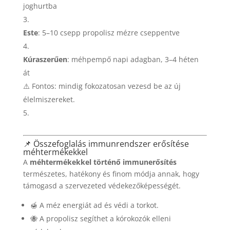
joghurtba
Este
: 5–10 csepp propolisz mézre cseppentve
Kúraszerűen
: méhpempő napi adagban, 3–4 héten
át
⚠️ Fontos: mindig fokozatosan vezesd be az új
élelmiszereket.
📌 Összefoglalás immunrendszer erősítése
méhtermékekkel
A
méhtermékekkel történő immunerősítés
természetes, hatékony és finom módja annak, hogy
támogasd a szervezeted védekezőképességét.
🍯 A méz energiát ad és védi a torkot.
🐝 A propolisz segíthet a kórokozók elleni