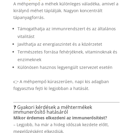
A méhpempő a méhek különleges váladéka, amivel a
királynő méhet táplálják. Nagyon koncentrált
tápanyagforrás.
Támogathatja az immunrendszert és az általános
vitalitást
Javíthatja az energiaszintet és a közérzetet
Természetes forrása fehérjéknek, vitaminoknak és
enzimeknek
Különösen hasznos legyengült szervezet esetén
👉 A méhpempő kúraszerűen, napi kis adagban
fogyasztva fejti ki legjobban a hatását.
❓ Gyakori kérdések a méhtermékek
immunerősítő hatásáról
Mikor érdemes elkezdeni az immunerősítést?
– Legjobb, ha már a hideg időszak kezdete előtt,
megelőzésként elkezdjük.