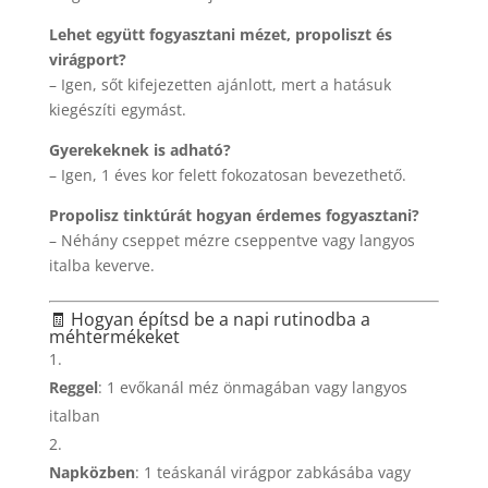
Lehet együtt fogyasztani mézet, propoliszt és
virágport?
– Igen, sőt kifejezetten ajánlott, mert a hatásuk
kiegészíti egymást.
Gyerekeknek is adható?
– Igen, 1 éves kor felett fokozatosan bevezethető.
Propolisz tinktúrát hogyan érdemes fogyasztani?
– Néhány cseppet mézre cseppentve vagy langyos
italba keverve.
🧾 Hogyan építsd be a napi rutinodba a
méhtermékeket
Reggel
: 1 evőkanál méz önmagában vagy langyos
italban
Napközben
: 1 teáskanál virágpor zabkásába vagy