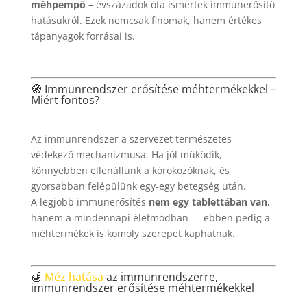
méhpempő
– évszázadok óta ismertek immunerősítő
hatásukról. Ezek nemcsak finomak, hanem értékes
tápanyagok forrásai is.
🧭 Immunrendszer erősítése méhtermékekkel –
Miért fontos?
Az immunrendszer a szervezet természetes
védekező mechanizmusa. Ha jól működik,
könnyebben ellenállunk a kórokozóknak, és
gyorsabban felépülünk egy-egy betegség után.
A legjobb immunerősítés
nem egy tablettában van
,
hanem a mindennapi életmódban — ebben pedig a
méhtermékek is komoly szerepet kaphatnak.
🍯
Méz hatása
az immunrendszerre,
immunrendszer erősítése méhtermékekkel