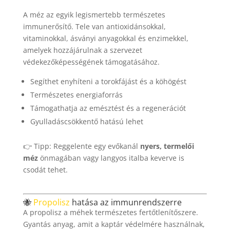
A méz az egyik legismertebb természetes
immunerősítő. Tele van antioxidánsokkal,
vitaminokkal, ásványi anyagokkal és enzimekkel,
amelyek hozzájárulnak a szervezet
védekezőképességének támogatásához.
Segíthet enyhíteni a torokfájást és a köhögést
Természetes energiaforrás
Támogathatja az emésztést és a regenerációt
Gyulladáscsökkentő hatású lehet
👉 Tipp: Reggelente egy evőkanál
nyers, termelői
méz
önmagában vagy langyos italba keverve is
csodát tehet.
🐝
Propolisz
hatása az immunrendszerre
A propolisz a méhek természetes fertőtlenítőszere.
Gyantás anyag, amit a kaptár védelmére használnak,