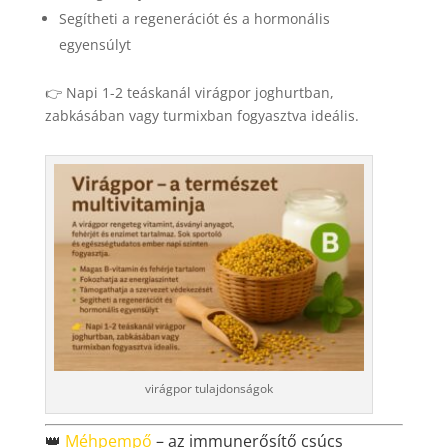
Segítheti a regenerációt és a hormonális
egyensúlyt
👉 Napi 1-2 teáskanál virágpor joghurtban,
zabkásában vagy turmixban fogyasztva ideális.
virágpor tulajdonságok
👑
Méhpempő
– az immunerősítő csúcs