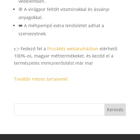
védelemben.
🌸 A virágpor feltölt vitaminokkal és ásványi
anyagokkal.
👑 A méhpempő extra lendületet adhat a
szervezetnek.
👉 Fedezd fel a
FrissMéz webáruházban
elérhető
100%-os, magyar méhtermékeket, és kezdd el a
természetes immunerősítést már ma!
További mézes tartalamk!
Keresés