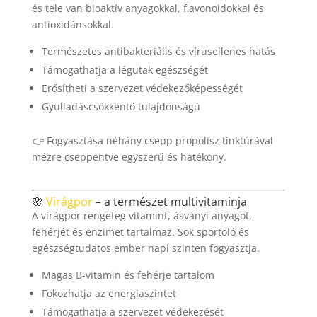
és tele van bioaktív anyagokkal, flavonoidokkal és
antioxidánsokkal.
Természetes antibakteriális és vírusellenes hatás
Támogathatja a légutak egészségét
Erősítheti a szervezet védekezőképességét
Gyulladáscsökkentő tulajdonságú
👉 Fogyasztása néhány csepp propolisz tinktúrával
mézre cseppentve egyszerű és hatékony.
🌸
Virágpor
– a természet multivitaminja
A virágpor rengeteg vitamint, ásványi anyagot,
fehérjét és enzimet tartalmaz. Sok sportoló és
egészségtudatos ember napi szinten fogyasztja.
Magas B-vitamin és fehérje tartalom
Fokozhatja az energiaszintet
Támogathatja a szervezet védekezését