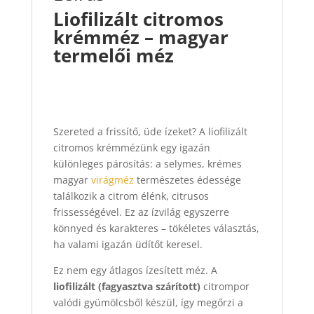
Liofilizált citromos
krémméz – magyar
termelői méz
Szereted a frissítő, üde ízeket? A liofilizált
citromos krémmézünk egy igazán
különleges párosítás: a selymes, krémes
magyar
virágméz
természetes édessége
találkozik a citrom élénk, citrusos
frissességével. Ez az ízvilág egyszerre
könnyed és karakteres – tökéletes választás,
ha valami igazán üdítőt keresel.
Ez nem egy átlagos ízesített méz. A
liofilizált (fagyasztva szárított)
citrompor
valódi gyümölcsből készül, így megőrzi a