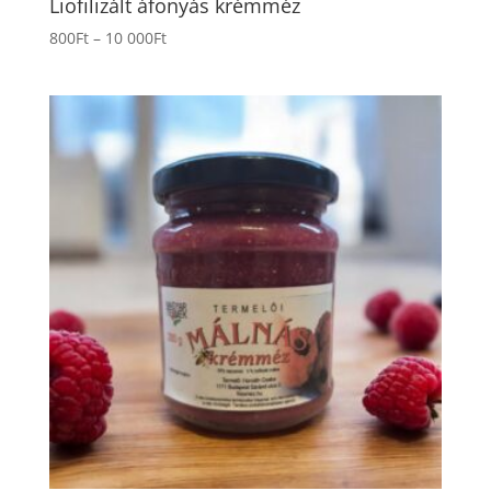
Liofilizált áfonyás krémméz
Ártartomány:
800
Ft
–
10 000
Ft
800Ft
-
10
000Ft