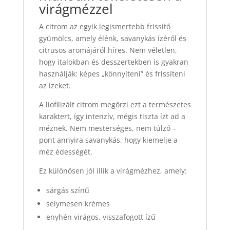
virágmézzel
A citrom az egyik legismertebb frissítő
gyümölcs, amely élénk, savanykás ízéről és
citrusos aromájáról híres. Nem véletlen,
hogy italokban és desszertekben is gyakran
használják: képes „könnyíteni” és frissíteni
az ízeket.
A liofilizált citrom megőrzi ezt a természetes
karaktert, így intenzív, mégis tiszta ízt ad a
méznek. Nem mesterséges, nem túlzó –
pont annyira savanykás, hogy kiemelje a
méz édességét.
Ez különösen jól illik a virágmézhez, amely:
sárgás színű
selymesen krémes
enyhén virágos, visszafogott ízű