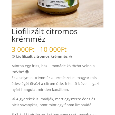
Liofilizált citromos
krémméz
Ártartomány:
3 000
Ft
–
10 000
Ft
3
🍋
Liofilizált citromos krémméz
🍯
000Ft
-
Mintha egy friss, házi limonádé költözött volna a
10
mézbe! 😍
000Ft
Ez a selymes krémméz a természetes magyar méz
édességét ötvözi a citrom üde, frissítő ízével – igazi
nyári hangulat minden kanálban.
👶 A gyerekek is imádják, mert egyszerre édes és
picit savanykás, pont mint egy finom limonádé!
Próbáld ki pirítóson, teában vagy csak magában –