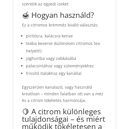
szeretik az egyedi ízeket
🍯 Hogyan használd?
Ez a citromos krémméz kiváló választás:
pirítósra, kalácsra kenve
teába keverve (különösen citromos tea
helyett!)
joghurtba vagy zabkásába
palacsintához vagy süteményekhez
frissítő italokhoz egy kanállal
Egyszerűen kanalazd, vagy használd
kreatívan – minden falatban ott van a méz
és a citrom tökéletes harmóniája.
🍋 A citrom különleges
tulajdonságai – és miért
működik tökéletesen a