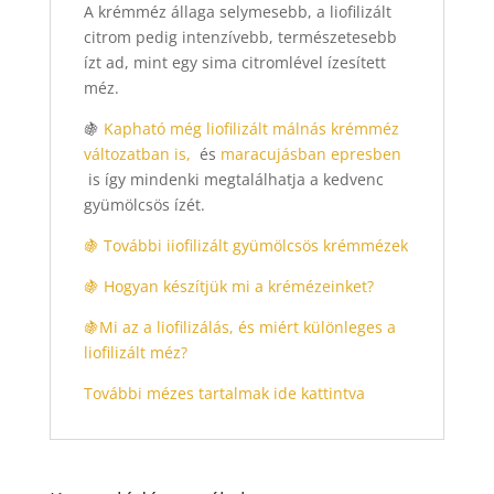
A krémméz állaga selymesebb, a liofilizált
citrom pedig intenzívebb, természetesebb
ízt ad, mint egy sima citromlével ízesített
méz.
🍇
Kapható még liofilizált málnás krémméz
változatban is,
és
maracujásban
epresben
is így mindenki megtalálhatja a kedvenc
gyümölcsös ízét.
🍇 További iiofilizált gyümölcsös krémmézek
🍇 Hogyan készítjük mi a krémézeinket?
🍇
Mi az a liofilizálás, és miért különleges a
liofilizált méz?
További mézes tartalmak ide kattintva