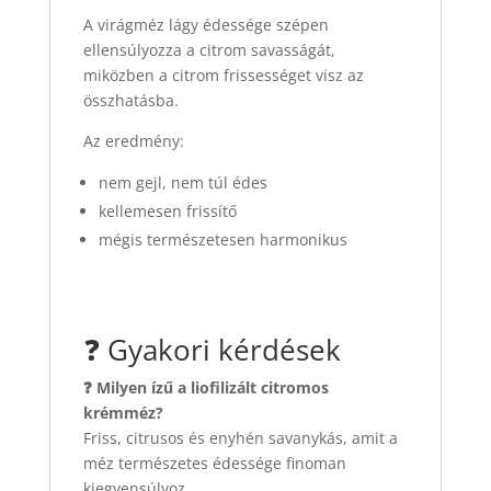
A virágméz lágy édessége szépen
ellensúlyozza a citrom savasságát,
miközben a citrom frissességet visz az
összhatásba.
Az eredmény:
nem gejl, nem túl édes
kellemesen frissítő
mégis természetesen harmonikus
❓ Gyakori kérdések
❓ Milyen ízű a liofilizált citromos
krémméz?
Friss, citrusos és enyhén savanykás, amit a
méz természetes édessége finoman
kiegyensúlyoz.