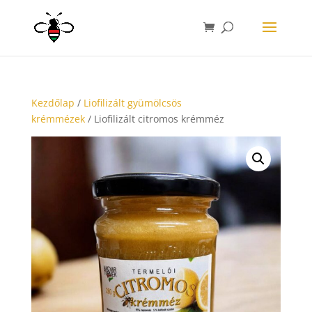
Kezdőlap
/
Liofilizált gyümölcsös
krémmézek
/ Liofilizált citromos krémméz