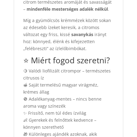
citrom természetes aromáját és savasságát
–
mindenféle mesterséges adalék nélkül
.
Míg a gyümölcsös krémmézek között sokan
az édesebb ízeket keresik, a citromos
változat egy friss, kissé
savanykás
irányt
hoz: könnyed, élénk és kifejezetten
„felébreszti” az ízlelőbimbókat.
⭐ Miért fogod szeretni?
🍋 Valódi liofilizált citrompor – természetes
citrusos íz
🍯 Saját termelésű magyar virágméz,
krémes állag
🚫 Adalékanyag-mentes – nincs benne
aroma vagy színezék
✨ Frissítő, nem túl édes ízvilág
👶 Gyerekek és felnőttek kedvence –
könnyen szerethető
🎁 Különleges ajándék azoknak, akik