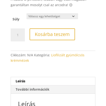
garantáltan mosolyt csal az arcodra! 😊
Súly
Liofilizált
Kosárba teszem
citromos
krémméz
mennyiség
Cikkszám:
N/A
Kategória:
Liofilizált gyümölcsös
krémmézek
Leírás
További információk
Leírás