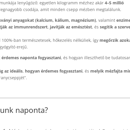
 munkája lenyűgöző: egyetlen kilogramm mézhez akár
4–5 millió
k legnagyobb csodája, amit minden csepp mézben megtalálunk.
ásványi anyagokat (kalcium, kálium, magnézium)
, valamint
enzim
tják az immunrendszert
,
javítják az emésztést
, és
segítik a szerv
d 100%-ban természetesek, hőkezelés nélküliek, így
megőrzik azok
gyógyító erejű.
 érdemes naponta fogyasztani
, és hogyan illeszthető be tudatosa
 az ideális
,
hogyan érdemes fogyasztani
, és
melyik mézfajta mir
ranycseppjét”.
zunk naponta?