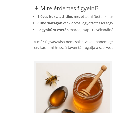
⚠️ Mire érdemes figyelni?
1 éves kor alatt tilos
mézet adni (botulizmus
Cukorbetegek
csak orvosi egyeztetéssel fog
Fogyókúra esetén
maradj napi 1 evőkanálnál
A méz fogyasztása nemcsak élvezet, hanem egy
szokás
, ami hosszú távon támogatja a szerveze