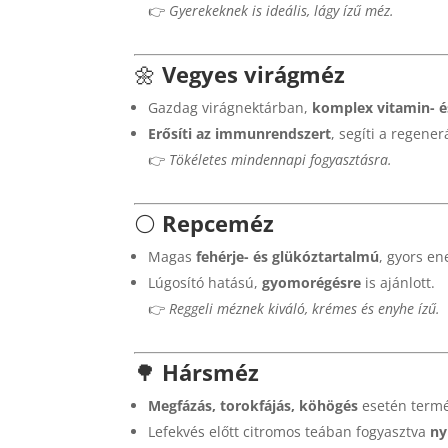
👉
Gyerekeknek is ideális, lágy ízű méz.
🌼
Vegyes virágméz
Gazdag virágnektárban,
komplex vitamin- é
Erősíti az immunrendszert
, segíti a regener
👉
Tökéletes mindennapi fogyasztásra.
⚪
Repceméz
Magas
fehérje- és glükóztartalmú
, gyors en
Lúgosító hatású,
gyomorégésre
is ajánlott.
👉
Reggeli méznek kiváló, krémes és enyhe ízű.
🌳
Hársméz
Megfázás, torokfájás, köhögés
esetén termé
Lefekvés előtt citromos teában fogyasztva
ny