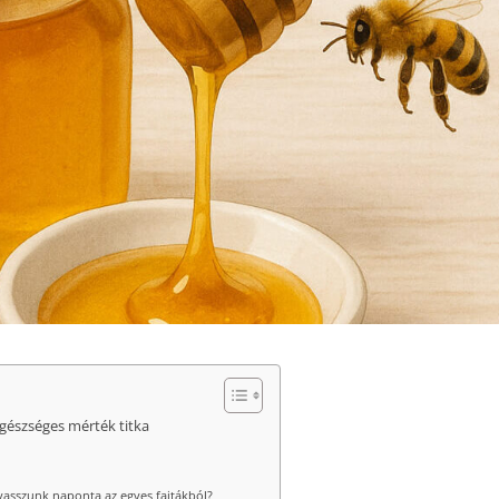
gészséges mérték titka
yasszunk naponta az egyes fajtákból?