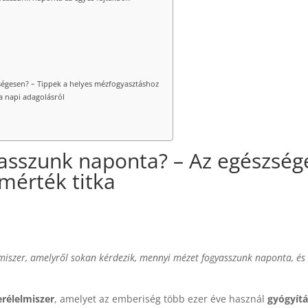
égesen? – Tippek a helyes mézfogyasztáshoz
a napi adagolásról
asszunk naponta? – Az egészség
mérték titka
miszer, amelyről sokan kérdezik, mennyi mézet fogyasszunk naponta, és
erélelmiszer
, amelyet az emberiség több ezer éve használ
gyógyítá