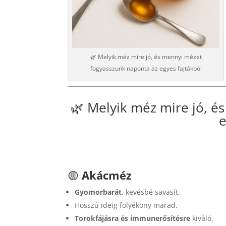
🌿 Melyik méz mire jó, és mennyi mézet
fogyasszunk naponta az egyes fajtákból
🌿 Melyik méz mire jó, é
e
🟡
Akácméz
Gyomorbarát
, kevésbé savasít.
Hosszú ideig folyékony marad.
Torokfájásra és immunerősítésre
kiváló.