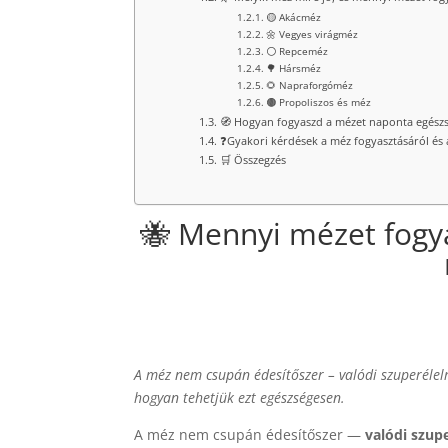
🟡 Akácméz
🌼 Vegyes virágméz
⚪ Repceméz
🌳 Hársméz
🌻 Napraforgóméz
🟤 Propoliszos és méz
🧭 Hogyan fogyaszd a mézet naponta egészs
❓Gyakori kérdések a méz fogyasztásáról és 
🛒 Összegzés
🐝 Mennyi mézet fogy
A méz nem csupán édesítőszer – valódi szuperélel
hogyan tehetjük ezt egészségesen.
A méz nem csupán édesítőszer —
valódi szup