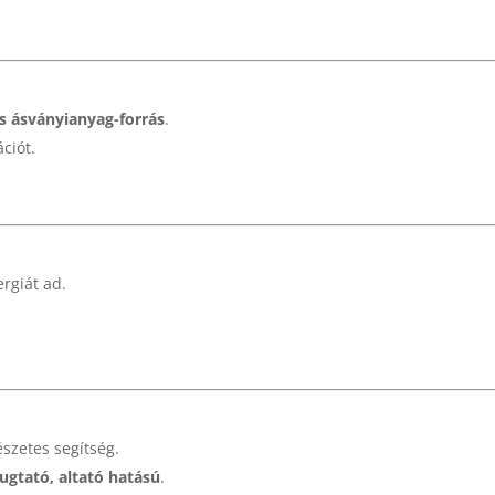
s ásványianyag-forrás
.
ációt.
ergiát ad.
szetes segítség.
ugtató, altató hatású
.