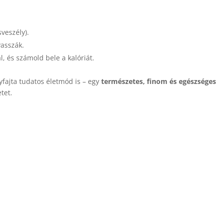
veszély).
yasszák.
, és számold bele a kalóriát.
fajta tudatos életmód is – egy
természetes, finom és egészséges
tet.