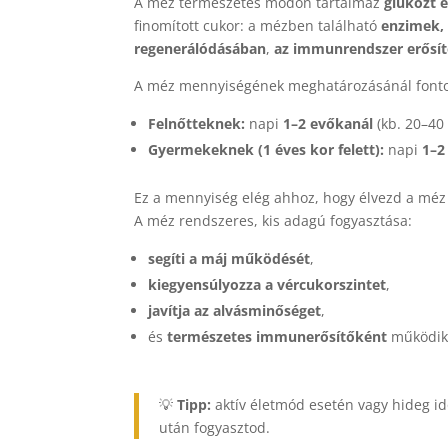
A méz természetes módon tartalmaz
glükózt é
finomított cukor: a mézben található
enzimek,
regenerálódásában
,
az immunrendszer erősí
A méz mennyiségének meghatározásánál fonto
Felnőtteknek:
napi
1–2 evőkanál
(kb. 20–4
Gyermekeknek (1 éves kor felett):
napi
1–2
Ez a mennyiség elég ahhoz, hogy élvezd a méz j
A méz rendszeres, kis adagú fogyasztása:
segíti a máj működését
,
kiegyensúlyozza a vércukorszintet
,
javítja az alvásminőséget
,
és
természetes immunerősítőként
működik
💡
Tipp:
aktív életmód esetén vagy hideg id
után fogyasztod.