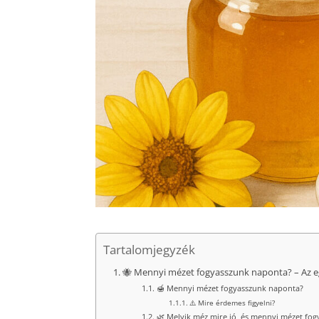
Tartalomjegyzék
🐝 Mennyi mézet fogyasszunk naponta? – Az e
🍯 Mennyi mézet fogyasszunk naponta?
⚠️ Mire érdemes figyelni?
🌿 Melyik méz mire jó, és mennyi mézet fog