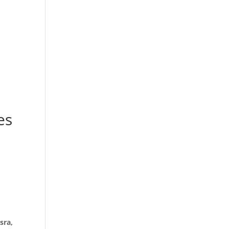
es
sra,