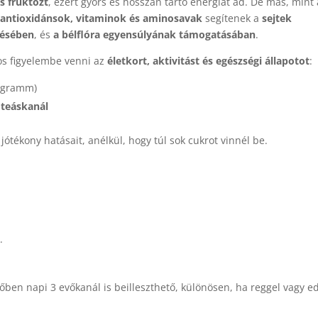
s fruktózt
, ezért gyors és hosszan tartó energiát ad. De más, mint 
 antioxidánsok, vitaminok és aminosavak
segítenek a
sejtek
tésében
, és
a bélflóra egyensúlyának támogatásában
.
s figyelembe venni az
életkort, aktivitást és egészségi állapotot
:
0 gramm)
 teáskanál
ótékony hatásait, anélkül, hogy túl sok cukrot vinnél be.
.
őben napi 3 evőkanál is beilleszthető, különösen, ha reggel vagy e