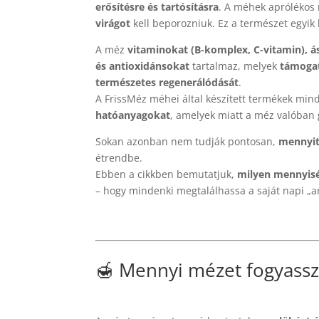
erősítésre és tartósításra
. A méhek aprólékos
virágot
kell beporozniuk. Ez a természet egyi
A méz
vitaminokat (B-komplex, C-vitamin), 
és antioxidánsokat
tartalmaz, melyek
támoga
természetes regenerálódását
.
A FrissMéz méhei által készített termékek min
hatóanyagokat
, amelyek miatt a méz valóban 
Sokan azonban nem tudják pontosan,
mennyit
étrendbe.
Ebben a cikkben bemutatjuk,
milyen mennyiség
– hogy mindenki megtalálhassa a saját napi „a
🍯 Mennyi mézet fogyass